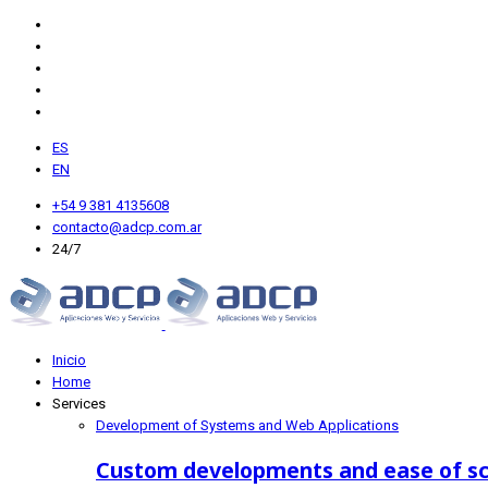
ES
EN
+54 9 381 4135608
contacto@adcp.com.ar
24/7
Inicio
Home
Services
Development of Systems and Web Applications
Custom developments and ease of sc