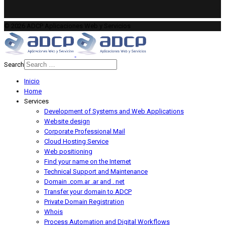
© 2026 ADCP Aplicaciones Web y Servicios
Search
Type 2 or more characters for
Inicio
results.
Home
Services
Development of Systems and Web Applications
Website design
Corporate Professional Mail
Cloud Hosting Service
Web positioning
Find your name on the Internet
Technical Support and Maintenance
Domain .com.ar .ar and . net
Transfer your domain to ADCP
Private Domain Registration
Whois
Process Automation and Digital Workflows